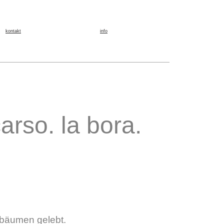
kontakt
info
carso. la bora.
nbäumen gelebt.