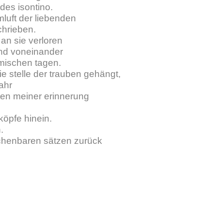
des isontino.
mluft der liebenden
chrieben.
 an sie verloren
sind voneinander
mischen tagen.
e stelle der trauben gehängt,
ahr
ten meiner erinnerung
 köpfe hinein.
.
echenbaren sätzen zurück