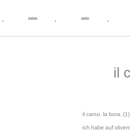
markart
wanko
il 
il carso. la bora. (1)
ich habe auf olive